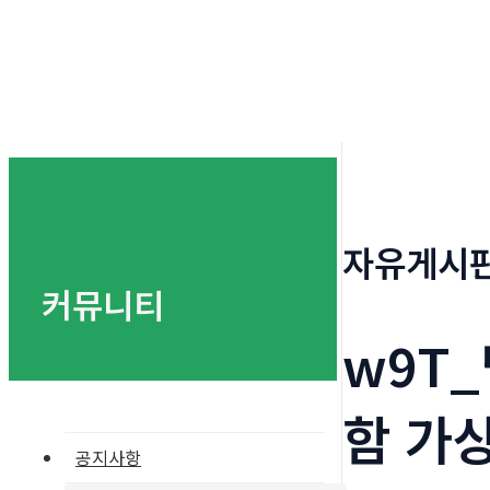
자유게시
커뮤니티
w9T_
함 가상
공지사항