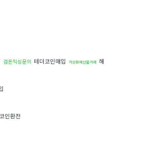
테더코인매입
해
검돈믹싱문의
가상화폐선물거래
입
코인환전