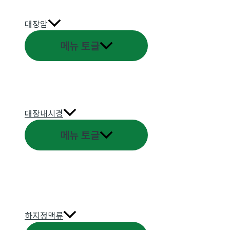
대장암
메뉴 토글
대장내시경
메뉴 토글
하지정맥류