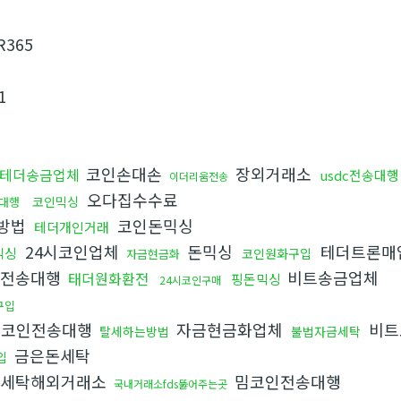
R365
1
코인손대손
장외거래소
테더송금업체
usdc전송대행
이더리움전송
오다집수수료
코인믹싱
대행
방법
코인돈믹싱
테더개인거래
24시코인업체
돈믹싱
테더트론매
믹싱
코인원화구입
자금현금화
전송대행
비트송금업체
태더원화환전
핑돈믹싱
24시코인구매
구입
코인전송대행
자금현금화업체
비트
탈세하는방법
불법자금세탁
금은돈세탁
입
세탁해외거래소
밈코인전송대행
국내거래소fds뚫어주는곳