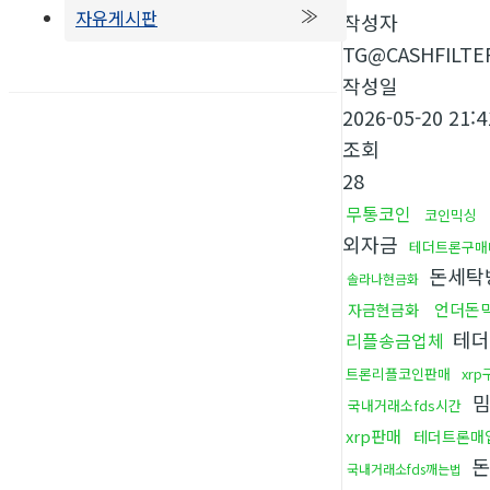
자유게시판
작성자
TG@CASHFILTE
작성일
2026-05-20 21:4
조회
28
무통코인
코인믹싱
외자금
테더트론구매
돈세탁
솔라나현금화
언더돈
자금현금화
테더
리플송금업체
트론리플코인판매
xrp
밈
국내거래소fds시간
xrp판매
테더트론매
돈
국내거래소fds깨는법