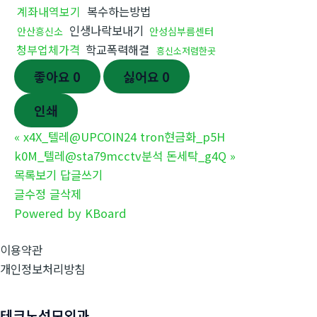
계좌내역보기
복수하는방법
인생나락보내기
안산흥신소
안성심부름센터
청부업체가격
학교폭력해결
흥신소저렴한곳
좋아요
0
싫어요
0
인쇄
«
x4X_텔레@UPCOIN24 tron현금화_p5H
k0M_텔레@sta79mcctv분석 돈세탁_g4Q
»
목록보기
답글쓰기
글수정
글삭제
Powered by KBoard
이용약관
개인정보처리방침
테크노성모외과