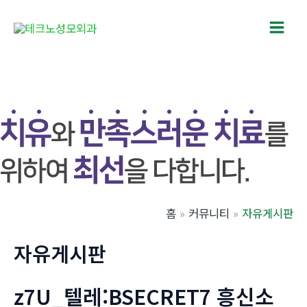
콘
텐
Main
츠
로
Men
건
너
뛰
기
홈
커뮤니티
자유게시판
자유게시판
z7U_텔레:BSECRET7 흥신소