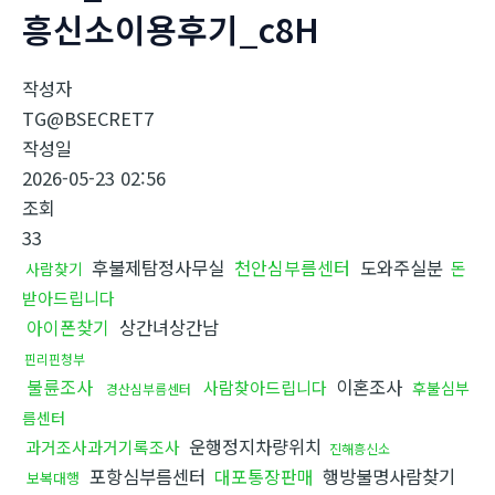
흥신소이용후기_c8H
작성자
TG@BSECRET7
작성일
2026-05-23 02:56
조회
33
후불제탐정사무실
천안심부름센터
도와주실분
돈
사람찾기
받아드립니다
아이폰찾기
상간녀상간남
핀리핀청부
불륜조사
이혼조사
사람찾아드립니다
후불심부
경산심부름센터
름센터
운행정지차량위치
과거조사과거기록조사
진해흥신소
포항심부름센터
대포통장판매
행방불명사람찾기
보복대행