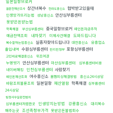
일본밀항브로커
상간녀복수
협박받고있을때
결혼전재산조사
전라도흥신소
안산심부름센터
인생망가뜨리는법
성남흥신소
못받은돈받는법
중국밀항브로커
떼인돈자금추적
학폭해결
부산심부름센터
내차찾기
도와드립니다
예금잔액조회
미제사건해결
실종자찾아드립니다
유흥업소
대전흥신소
복수잘하는법흥신소
수원심부름센터
포항심부름센터
출입내역
핀리핀청부
위조여권
고민바로해결흥신소
안산심부름센터
누명벗기
마산심부름센터
심부름센터비용
인천심부름센터
사람찾기
네이버해킹
여수흥신소
몸캠피싱해결방법
흥신소24시상담
떼인돈재산조회
일본밀항
재산열람
학폭해결
바람조회불륜조회
심부름센터
24시상담
탐정사무실완전범죄
인생망치는방법
강릉흥신소
대리복수
심부름센터저렴한곳
조선족청부가격
해주는곳
못받은돈불법회수