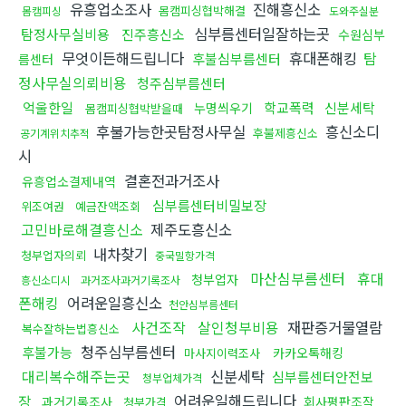
유흥업소조사
진해흥신소
몸캠피싱협박해결
몸캠피싱
도와주실분
심부름센터일잘하는곳
탐정사무실비용
진주흥신소
수원심부
무엇이든해드립니다
휴대폰해킹
탐
후불심부름센터
름센터
정사무실의뢰비용
청주심부름센터
억울한일
학교폭력
신분세탁
누명씌우기
몸캠피싱협박받을때
후불가능한곳탐정사무실
흥신소디
후불제흥신소
공기계위치추적
시
결혼전과거조사
유흥업소결제내역
심부름센터비밀보장
위조여권
예금잔액조회
고민바로해결흥신소
제주도흥신소
내차찾기
청부업자의뢰
중국밀항가격
마산심부름센터
휴대
청부업자
흥신소디시
과거조사과거기록조사
폰해킹
어려운일흥신소
천안심부름센터
사건조작
살인청부비용
재판증거물열람
복수잘하는법흥신소
청주심부름센터
후불가능
카카오톡해킹
마사지이력조사
대리복수해주는곳
신분세탁
심부름센터안전보
청부업체가격
어려운일해드립니다
장
과거기록조사
회사평판조작
청부가격