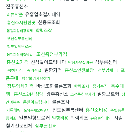
진주흥신소
유흥업소결제내역
리뷰악플
신용도조회
흥신소저렴한곳
학력조작
몸캠피싱해킹삭제
경산심부름센터
청부업체브로커
조선족청부가격
몸캠피싱해결방법
흥신소가격
신상털어드립니다
심부름센터
탐정사무실비용
밀항가격
흥신소안전보장
대포
몸캠피싱
청부업체
증거수집
폰구매
행방불명사람찾기
청부업체가격
바람조회불륜조회
복수대
학력조사
증거수집
행
광주흥신소
밀항브로커
흥신소24시상담
조선족청부가격
상
불륜조사
돈받아드립니다
간녀복수
진도심부름센터
흥신소비용
카톡해킹
주민등록
도와주세요해결사
일본밀항브로커
학력위조
사람
밀항비용
증위조
유흥출입내역
찾기전문업체
심부름센터