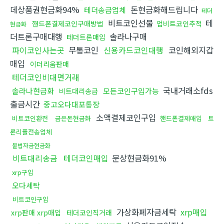
데상품권현금화94%
돈현금화해드립니다
테더송금업체
테더
비트코인선물
테
핸드폰결제코인구매방법
업비트코인추적
현금화
더트론구매대행
솔라나구매
테더트론매입
파이코인사는곳
무통코인
신용카드코인대행
코인해외지갑
매입
이더리움판매
테더코인비대면거래
국내거래소fds
솔라나현금화
모든코인구입가능
비트대리송금
출금시간
중고오다대포통장
소액결제코인구입
비트코인환전
금은돈현금화
핸드폰결제매입
트
론리플전송업체
불법자금현금화
비트대리송금
테더코인매입
문상현금화91%
xrp구입
오다세탁
비트코인구입
가상화폐자금세탁
xrp매입
xrp판매 xrp매입
테더코인직거래