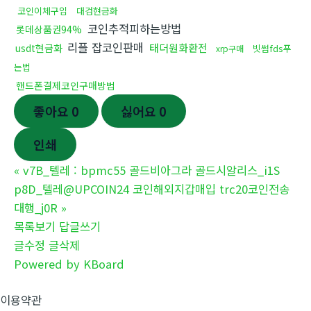
코인이체구입
대검현금화
코인추적피하는방법
롯데상품권94%
리플 잡코인판매
태더원화환전
usdt현금화
빗썸fds푸
xrp구매
는법
핸드폰결제코인구매방법
좋아요
0
싫어요
0
인쇄
«
v7B_텔레 : bpmc55 골드비아그라 골드시알리스_i1S
p8D_텔레@UPCOIN24 코인해외지갑매입 trc20코인전송
대행_j0R
»
목록보기
답글쓰기
글수정
글삭제
Powered by KBoard
이용약관