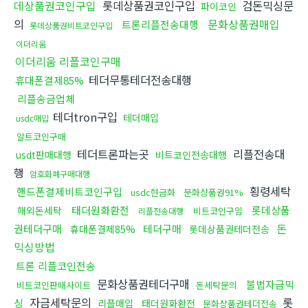
데상품권코인구입
롯데상품권코인구입
검돈믹싱문
파이코인
의
문화상품권매입
트론리플전송대행
롯데상품권비트코인구입
이더리움
이더리움 리플코인구매
테더무통테더전송대행
휴대폰결제85%
리플송금업체
테더tron구입
테더매입
usdc매입
알트코인구매
테더트론파는곳
리플전송대
usdt판매대행
비트코인전송대행
행
암호화폐구매대행
횡령세탁
핸드폰결제비트코인구입
usdc현금화
문화상품권91%
태더원화환전
롯데상품
해외돈세탁
비트코인구입
리플전송대행
돈
권테더구매
테더구매
휴대폰결제85%
롯데상품권테더전송
믹싱방법
트론 리플코인전송
문화상품권테더구매
불법자금믹
비트코인판매사이트
돈세탁문의
자금세탁문의
롯
싱
리플매입
태더원화환전
문화상품권테더전송