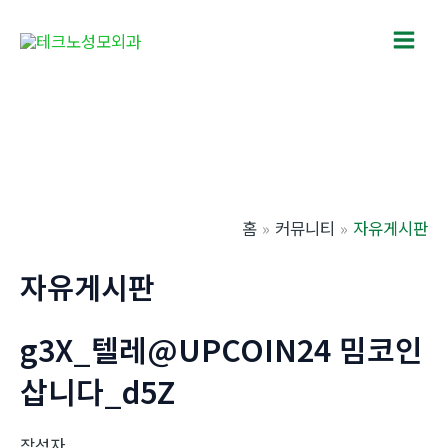
콘
텐
Main
츠
로
Men
건
너
뛰
기
홈
커뮤니티
자유게시판
자유게시판
g3X_텔레@UPCOIN24 밈코인
삽니다_d5Z
작성자