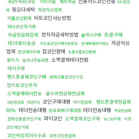
신용카드코인전송
이더리움
해외자금
세금적게내는방법
btc현금
핑오다세탁
자금믹싱업체
화
비트코인사는방법
리플코인판매
테더코인직거래
정치자금세탁방법
트론구매
자금현금화업체
솔라나구매
테더대리송금
자금믹싱
카드로코인구매가능한곳
돈세탁해외거래소
업체
잡코인판매
문상테더구매
트론리플코인판매
소액결제테더전환
환치기
솔라나전송대행
테더구매
핸드폰결제코인구매
문화상품권코인구입
업비트코인추적
소액결제테더전송
골드바현금화현금화
코인구매대행
핸드폰결제현금화
테더현금화
검돈현금화
대검믹싱
테더전송대행
테더전송대행
85%
암호화폐구매대행
자금현금화
파이코인
소액결제코인구매
문화상품권코인구매
trc20구매
비트
코인개인거래
코인믹싱최저수수료
모든코인현금화