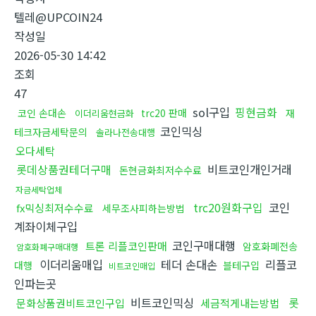
텔레@UPCOIN24
작성일
2026-05-30 14:42
조회
47
sol구입
핑현금화
코인 손대손
trc20 판매
재
이더리움현금화
코인믹싱
테크자금세탁문의
솔라나전송대행
오다세탁
롯데상품권테더구매
비트코인개인거래
돈현금화최저수수료
자금세탁업체
trc20원화구입
코인
fx믹싱최저수수료
세무조사피하는방법
계좌이체구입
코인구매대행
트론 리플코인판매
암호화폐전송
암호화폐구매대행
이더리움매입
테더 손대손
리플코
대행
블테구입
비트코인매입
인파는곳
비트코인믹싱
롯
문화상품권비트코인구입
세금적게내는방법