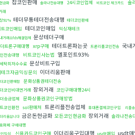
잡코인판매
솔
24시코인업체
현금화
솔라나전송대행
비트코인 체크카드
거래
테더무통테더전송대행
상91%
테더코인판매
테더코인매입
비트코인매입
믹싱재테크
문상테더구매
내거래소fds해결업체
테더트론파는곳
국내거
xrp구매
더트론구매대행
트론리플코인전송
엘포인트93%
비트코인사는법
인전송대행
문상비트구입
x세탁최저수수료
이더리움판매
재테크자금믹싱문의
문화상품권테더전송
더코인판매함
장외거래
코인구매대행24시
더코인비대면거래
문화상품권코인구매방법
더송금업체
트론리플전송업체
sol판매처
트코인환전
휴대폰결제코인구입
리플송
금은돈현금화
장외거래
모든코인현금화
솔라나전송
더리움삽니다
호화폐 구매대행
이더리움구입대행
usdt
신용카드코인구매
usdt매입
코인믹싱