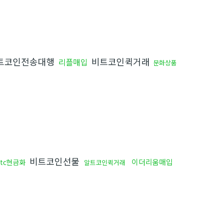
트코인전송대행
비트코인퀵거래
리플매입
문화상품
비트코인선물
이더리움매입
btc현금화
알트코인퀵거래