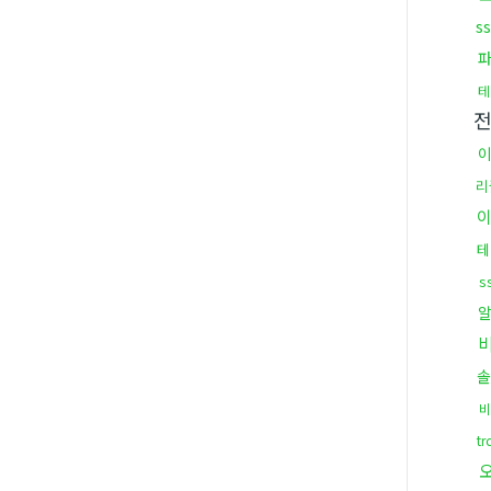
s
테
리
테
s
솔
비
t