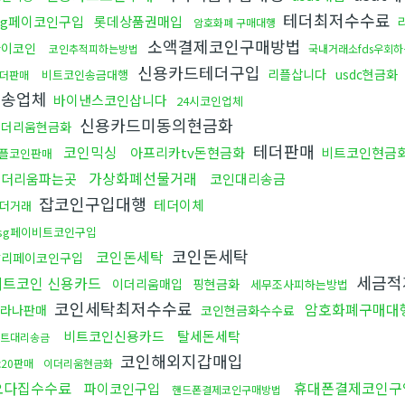
테더최저수수료
sg페이코인구입
롯데상품권매입
암호화폐 구매대행
소액결제코인구매방법
파이코인
코인추적피하는방법
국내거래소fds우회
신용카드테더구입
리플삽니다
usdc현금화
비트코인송금대행
더판매
전송업체
바이낸스코인삽니다
24시코인업체
신용카드미동의현금화
이더리움현금화
테더판매
코인믹싱
아프리카tv돈현금화
비트코인현금
플코인판매
가상화폐선물거래
이더리움파는곳
코인대리송금
잡코인구입대행
테더이체
더거래
sg페이비트코인구입
코인돈세탁
코인돈세탁
알리페이코인구입
세금적
비트코인 신용카드
이더리움매입
핑현금화
세무조사피하는방법
코인세탁최저수수료
암호화폐구매대
라나판매
코인현금화수수료
비트코인신용카드
탈세돈세탁
트대리송금
코인해외지갑매입
rc20판매
이더리움현금화
오다집수수료
휴대폰결제코인구
파이코인구입
핸드폰결제코인구매방법