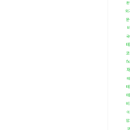
돈
외
문
국
테
코
f
테
테
테
비
이
암