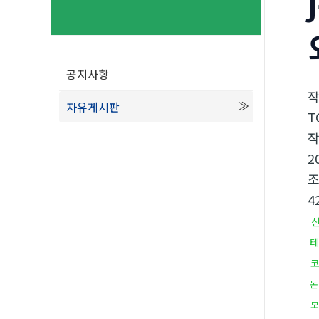
공지사항
자유게시판
T
2
4
테
돈
모