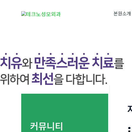
콘
텐
본원소개
츠
로
건
너
뛰
기
커뮤니티