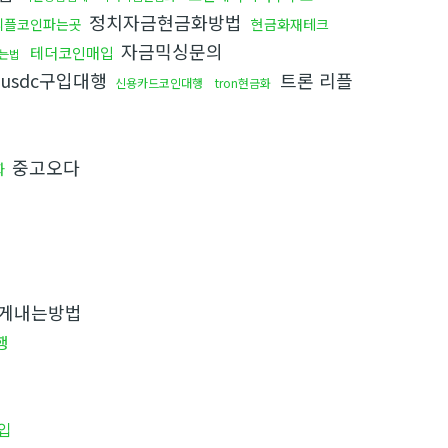
정치자금현금화방법
리플코인파는곳
현금화재테크
자금믹싱문의
테더코인매입
하는법
usdc구입대행
트론 리플
신용카드코인대행
tron현금화
중고오다
화
게내는방법
행
입