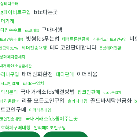
문상테더구매
btc파는곳
ssg페이비트구입
테더거래
구매대행
오다집수수료
usdt매입
빗썸fds푸는법
비
테더트론현금화
트코인송금대행
신용카드비트코인구입
테더코인판매합니다
테더전송대행
현금화91%
문상테더전환
상화폐자금세탁
내거래소fds송금시간
태더원화환전
이더리움
솔라나구입
테더판매
usdc구입처
4시코인업체
국내거래소fds해결방법
잡코인판매
돈믹싱문의
usdc구입처
리플 모든코인구입
골드바세탁현금화
더리움판매
솔라나매입
알트코인구매
이더리움매입
국내거래소fds뚫어주는곳
코인전송대행
암호화폐구매대행
알리페이코인구입