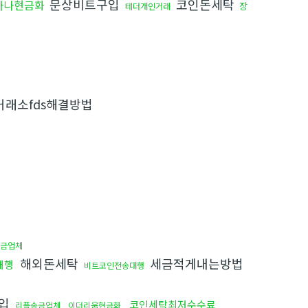
문상비트구입
코인돈세탁
라나현금화
장
테더개인거래
래소fds해결방법
금업체
해외돈세탁
세금적게내는방법
대행
비트코인전송대행
매입
코인세탁최저수수료
리플송금업체
이더리움현금화