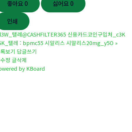
좋아요
0
싫어요
0
인쇄
l3W_텔레@CASHFILTER365 신용카드코인구입처_c3K
6K_텔레 : bpmc55 시알리스 시알리스20mg_y5O
»
목록보기
답글쓰기
글수정
글삭제
owered by KBoard