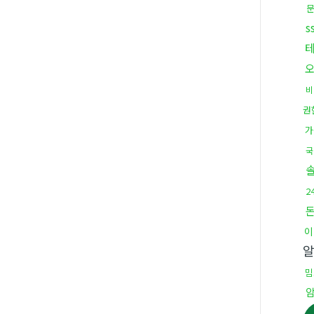
비
권
가
국
2
이
밈