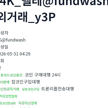
j4K_텔레@fundwa
외거래_y3P
작성자
G@fundwash
작성일
026-05-31 04:29
조회
2
코인 구매대행 24시
신용카드코인충전
잡코인구입대행
더판매
트론리플전송대행
코인현금직거래
모든코인구입
믹싱안전업체
자금믹싱업체
든코인현금화