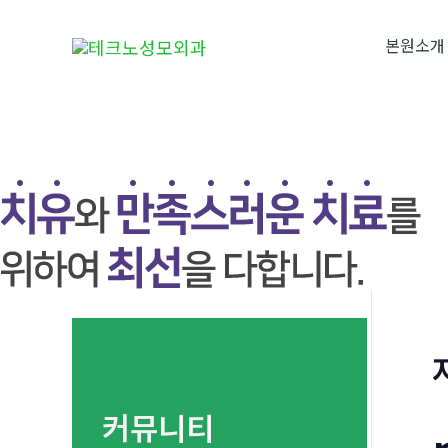
콘
텐
본원소개
츠
로
건
너
뛰
기
커뮤니티