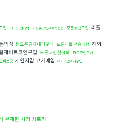
리플
구입
모든코인구입
테더코인세탁
카드로코인구매하는법
돈믹싱
해외
핸드폰결제테더구매
트론리플 전송대행
결제비트코인구입
모든코인현금화
카드코인구매
개인지갑 고가매입
인파는곳
테더코인이체구입
석 무제한 시청 치트키