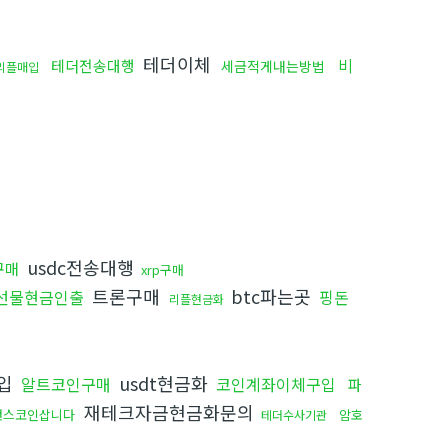
테더이체
비
테더전송대행
세금적게내는방법
리플매입
usdc전송대행
구매
xrp구매
트론구매
btc파는곳
선물현금인출
핑돈
리플현금화
입
usdt현금화
알트코인구매
코인계좌이체구입
파
재테크자금현금화문의
낸스코인삽니다
암호
테더수사기관