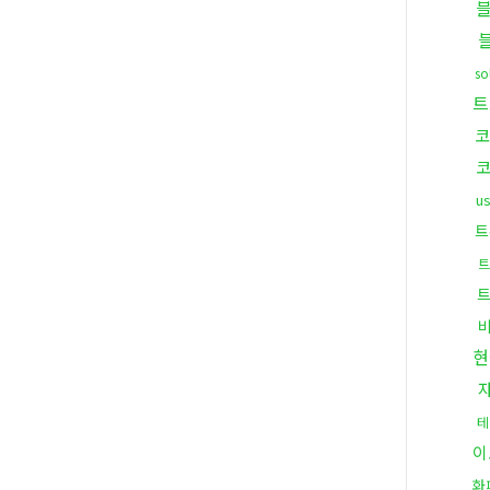
s
트
u
트
트
현
테
이
화