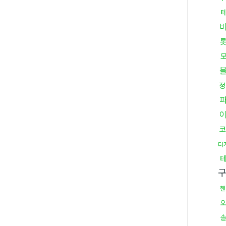
정
코
더
핸
오