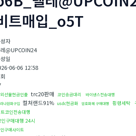
p6B_텔레@UPCOIN
비트매입_o5T
작성자
레@UPCOIN24
작성일
026-06-06 12:58
조회
7
trc20판매
해외선물현금인출
코인송금대리
바이낸스전송대행
컬쳐랜드91%
횡령세탁
usdc현금화
솔라나원화구입
암호화폐 구매대행
비트코인전송대행
코인구매대행 24시
코인구매사이트