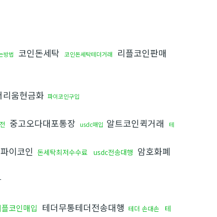
코인돈세탁
리플코인판매
는방법
코인돈세탁테더거래
더리움현금화
파이코인구입
중고오다대포통장
알트코인퀵거래
전
usdc매입
테
파이코인
암호화폐
돈세탁최저수수료
usdc전송대행
화
테더무통테더전송대행
리플코인매입
테
테더 손대손