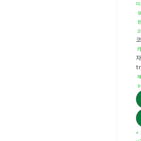
더
컬
코
t
b
«