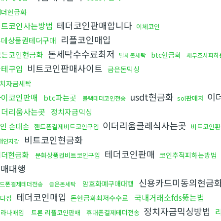
테더현금화
테더코인판매합니다
비트코인사는방법
이체코인
리플코인매입
롯데상품권테더구매
돈세탁수수료최저
모든코인현금화
btc현금화
탈세돈세탁
세무조사피하
비트코인판매사이트
블테구입
금은돈믹싱
치자금세탁
usdt현금화
이
파이코인판매
btc파는곳
sol판매처
블랙테더코인전송
이더리움사는곳
정치자금믹싱
이더리움클레식사는곳
인 손대손
핸드폰결제비트코인구입
비트코인환
비트코인현금화
개인지갑
테더코인판매
테더현금화
코인추적피하는방법
문화상품권비트코인구입
구매대행
신용카드미동의현금
암호화폐구매대행
드폰결제테더전송
금은돈세탁
테더코인매입
국내거래소fds뚫는법
돈현금화최저수수료
다집
정치자금믹싱방법
솔라나매입
트론 리플코인판매
휴대폰결제테더전송