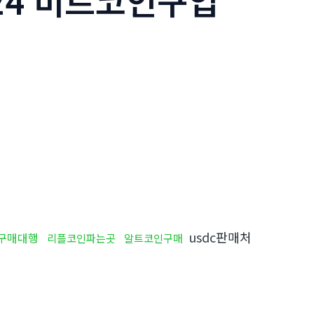
24 비트코인구입
usdc판매처
구매대행
리플코인파는곳
알트코인구매