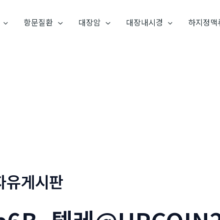
항문질환
대장암
대장내시경
하지정맥
자유게시판