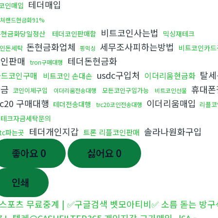
테더매입
코인매입
쳐랜드현금화91%
비트코인사는법
돈현금화당일정산
테더코인판매함
믹싱재테크
돈현금화업체
세무조사피하는방법
비트코인카드
인돈세탁
핑믹싱
코인판매
테더돈현금화
tron구매대행
usdc구입처
탈세
카드코인구매
이더리움현금화
비트코인 손대손
자금
휴대폰
코인이체구입
모든코인구입가능
이더리움전송대행
비트코인선물
rc20 구매대행
이더리움매입
테더전송대행
리플코
trc20코인전송대행
재테크자금세탁문의
테더개인지갑
솔라나원화구입
트론 리플코인판매
tc파는곳
좋아요
0
싫어요
0
인쇄
스포츠 무료중계 | ✅구글검색 벳모아티비✅ 소름 돋는 방구