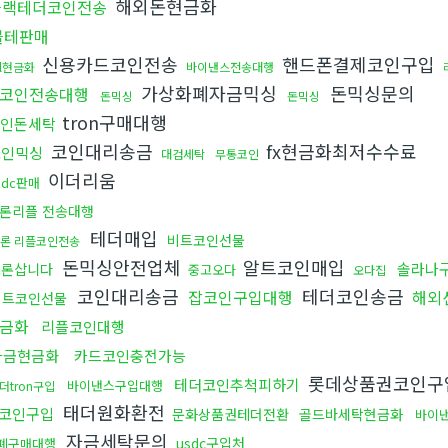
해외돈현금화
블랙테더코인전송
블테판매
신용카드코인전송
핸드폰결제코인구입
ol현금화
바이낸스전송대행
가상화폐자금믹싱
돈믹싱문의
코인전송대행
돈믹싱
돈믹싱
tron구매대행
코인돈세탁
코인대리송금
fx현금화최저수수료
코인믹싱
대검세탁
무통코인
이더리움
sdc판매
론리플 전송대행
테더매입
비트코인선물
론 리플코인전송
돈믹싱안전업체
알트코인매입
솔라나
트론삽니다
중고오다
오다집
코인대리송금
테더코인송금
잡코인구입대행
해외
비트코인선물
금화
리플코인대행
자금현금화
카드코인충전가능
롯데상품권코인구
테더코인추척피하기
바이낸스구입대행
더tron구입
태더원화환전
코인구입
문화상품권테더전환
골드바세탁현금화
바이
자금세탁문의
usdc구입처
폐구매대행