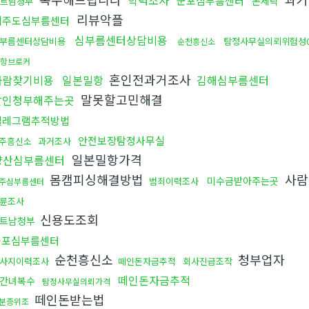
학력조사
군포심부름센터
돈세탁
트남청부
리뷰악플
제주도심부름센터
심부름센터상담비용
부름센터상담비용
탐정사무실의뢰위험성
순천흥신소
항브로커
혼인전과거조사
사람찾기비용
일본밀항
김해심부름센터
말못할고민해결
살인청부해주는곳
텔레그램추적방법
안전보장탐정사무실
주흥신소
과거조사
일본밀항가격
양산심부름센터
몸캠피싱해결방법
사람
미수금받아주는곳
범죄이력조사
주심부름센터
륜조사
신용도조회
트남청부
군포심부름센터
순천흥신소
청부업자
사지이력조사
떼인돈자금추적
회사진급조작
떼인돈자금추적
간녀복수
탐정사무실의뢰가격
떼인돈받는법
분증위조