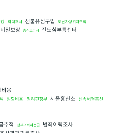
선불유심구입
해킹
학력조사
도난차량위치추적
터비밀보장
진도심부름센터
흥신소디시
항비용
서울흥신소
적
밀항비용
필리핀청부
신속해결흥신
금추적
범죄이력조사
청부의뢰하는곳
조사과거기록조사