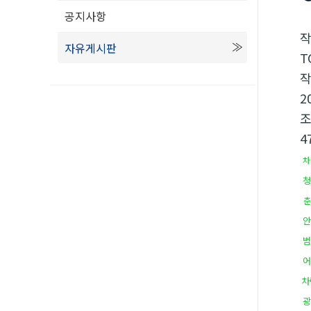
공지사항
자유게시판
T
2
4
차
청
춘
안
범
어
차
광