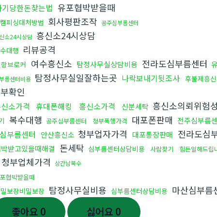
유포협박받을때
사기당한돈찾는법
회사평판조작
캠피싱대처방법
공주심부름센터
흥신소24시상담
신소24시상담
리뷰공격
수대행
여수흥신소
전라도심부름센터
탐정사무실상담비용
밀항브로커
탐정사무실일잘하는곳
나락보내기뒷조사
후불제흥신
부름센터비용
여부확인
흥신소의뢰위험
흥신소가격
휴대폰해킹
흥신소가격
신분세탁
복수대행
대포폰판매
전주심부름
기
공주심부름센터
청부폭행가격
청부업자가격
전라도심
심부름센터
안산흥신소
대포통장판매
돈세탁
협박받고있을때해결
심부름센터상담비용
사람찾기
힘든일해드립
청부업체가격
상간남복수
포협박받을때
탐정사무실비용
마산심부름
비밀보장비밀보장
심부름센터상담비용
좋아요
0
싫어요
0