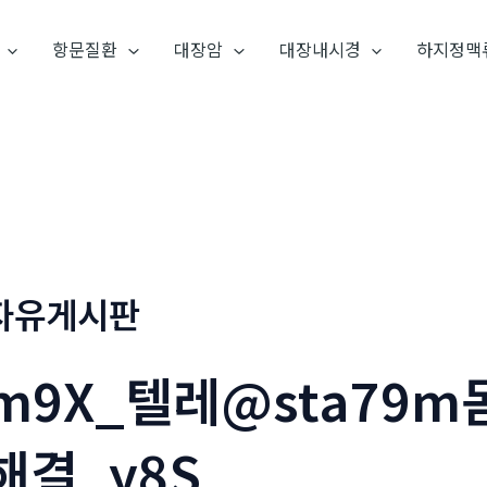
항문질환
대장암
대장내시경
하지정맥
자유게시판
m9X_텔레@sta79
해결_y8S