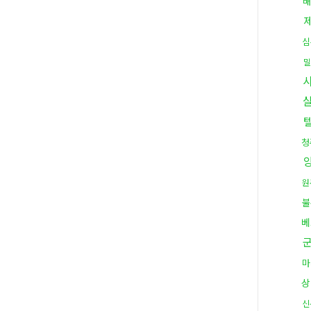
배
심
밀
청
원
불
베
마
상
신