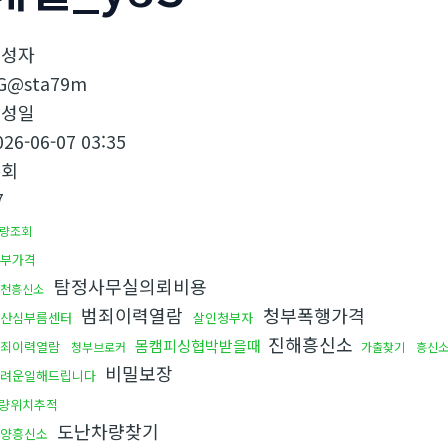
작성자
G@sta79m
작성일
026-06-07 03:35
조회
7
량조회
부가격
탐정사무실의뢰비용
천흥신소
범죄이력열람
청부폭행가격
산심부름센터
살인청부자
진해흥신소
몸캠피싱협박받을때
죄이력열람
청부브로커
가출찾기
흥신
비밀보장
려운일해드립니다
량위치추적
도난차량찾기
양흥신소