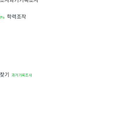
학력조작
0%
찾기
과거기록조사