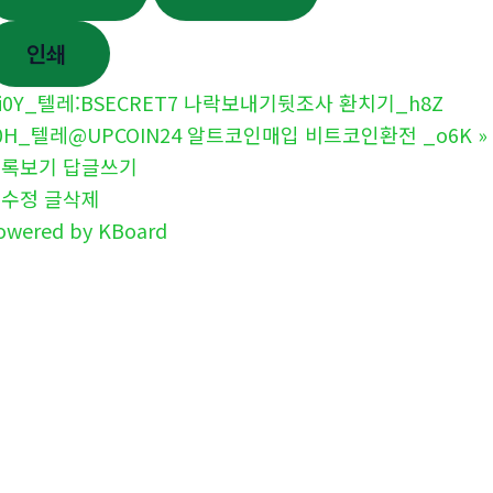
인쇄
i0Y_텔레:BSECRET7 나락보내기뒷조사 환치기_h8Z
0H_텔레@UPCOIN24 알트코인매입 비트코인환전 _o6K
»
목록보기
답글쓰기
글수정
글삭제
owered by KBoard