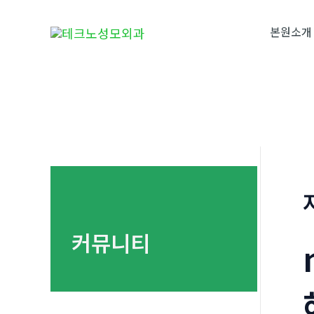
콘
텐
본원소개
츠
로
건
너
뛰
기
커뮤니티