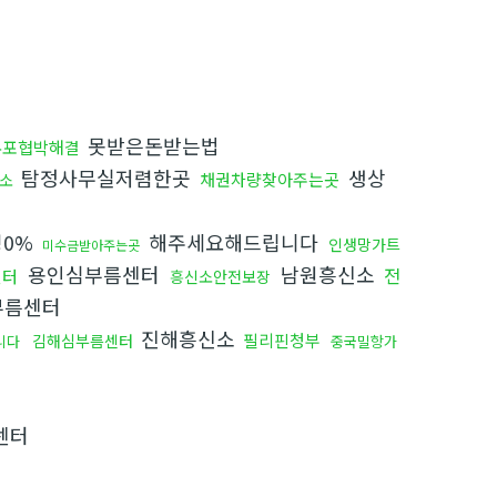
못받은돈받는법
유포협박해결
탐정사무실저렴한곳
생상
채권차량찾아주는곳
소
성0%
해주세요해드립니다
인생망가트
미수금받아주는곳
용인심부름센터
남원흥신소
전
센터
흥신소안전보장
부름센터
진해흥신소
필리핀청부
김해심부름센터
니다
중국밀항가
센터