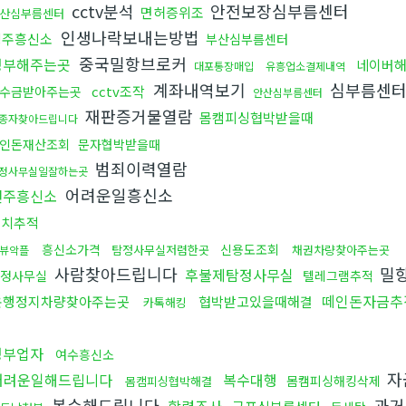
cctv분석
안전보장심부름센터
면허증위조
산심부름센터
인생나락보내는방법
경주흥신소
부산심부름센터
중국밀항브로커
청부해주는곳
네이버
대포통장매입
유흥업소결제내역
계좌내역보기
심부름센
cctv조작
수금받아주는곳
안산심부름센터
재판증거물열람
몸캠피싱협박받을때
종자찾아드립니다
인돈재산조회
문자협박받을때
범죄이력열람
정사무실일잘하는곳
어려운일흥신소
전주흥신소
위치추적
흥신소가격
신용도조회
탐정사무실저렴한곳
채권차량찾아주는곳
뷰악플
사람찾아드립니다
밀
후불제탐정사무실
정사무실
텔레그램추적
떼인돈자금추
운행정지차량찾아주는곳
협박받고있을때해결
카톡해킹
청부업자
여수흥신소
자
어려운일해드립니다
복수대행
몸캠피싱해킹삭제
몸캠피싱협박해결
복수해드립니다
과거