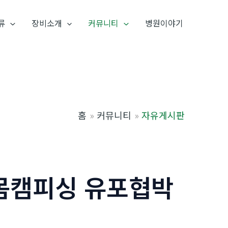
류
장비소개
커뮤니티
병원이야기
홈
커뮤니티
자유게시판
m몸캠피싱 유포협박