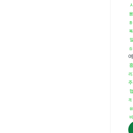
몸
흥
복
심
리
주
격
유