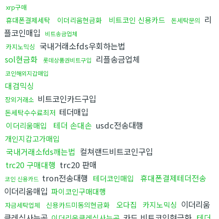
xrp구매
리
비트코인 신용카드
휴대폰결제세탁
이더리움현금화
돈세탁문의
플코인매입
비트송금업체
국내거래소fds우회하는법
카지노믹싱
sol현금화
리플송금업체
롯데상품권비트구입
코인해외지갑매입
대검믹싱
비트코인카드구입
장외거래소
테더매입
돈세탁수수료최저
테더 손대손
usdc전송대행
이더리움매입
개인지갑고가매입
국내거래소fds깨는법
컬쳐랜드비트코인구입
trc20 구매대행
trc20 판매
tron전송대행
휴대폰결제테더전송
테더코인매입
코인 신용카드
이더리움매입
파이코인구매대행
이더리움
오다집
카지노믹싱
신용카드미동의현금화
자금세탁업체
클레식사는곳
카드 비트코인현금화
테더
이더리움클레식사는곳