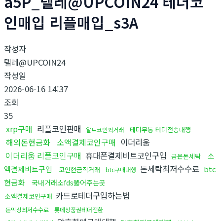
a5P_텔레@UPCOIN24 테더코
인매입 리플매입_s3A
작성자
텔레@UPCOIN24
작성일
2026-06-16 14:37
조회
35
xrp구매
리플코인판매
테더무통 테더전송대행
알트코인퀵거래
해외돈현금화
소액결제코인구매
이더리움
이더리움 리플코인구매
휴대폰결제비트코인구입
소
금은돈세탁
돈세탁최저수수료
액결제비트구입
btc
코인현금직거래
btc구매대행
현금화
국내거래소fds뚫어주는곳
카드로테더구입하는법
소액결제코인구매
돈믹싱최저수수료
롯데상품권테더전환