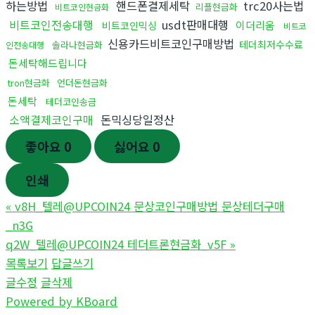
하는방법
핸드폰결제세탁
trc20사는법
리플현금화
비트코인현금화
비트코인전송대행
usdt판매대행
이더리움
비트코인믹싱
비트코
신용카드비트코인구매방법
테더최저수수료
솔라나현금화
인전송대행
돈세탁해드립니다
tron현금화
언더돈현금화
돈세탁
테더코인송금
소액결제코인구매
돈믹싱당일정산
좋아요
0
싫어요
0
인쇄
«
v8H_텔레@UPCOIN24 문상코인구매방법 문상테더구매
_n3G
q2W_텔레@UPCOIN24 테더트론현금화_v5F
»
목록보기
답글쓰기
글수정
글삭제
Powered by KBoard