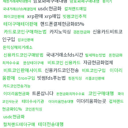
암호화폐구매대행
암호화폐구매대행
재정거래세탁대행사
환치기
usdc현금화
컬쳐랜드매입
국내거래소fds해결업체
xrp판매 xrp매입
빗썸코인추적
파이코인판매
테더구매테더판매
핸드폰결제현금화85%
카드로코인구매하는법
카지노믹싱
신용카드비트코
검돈현금화
인구입
잡코인판매
돈믹싱해외거래소
국내거래소fds시간
신용카드코인구매방법
탈세하는방법
돈현금화
자금현금화업체
비트코인 신용카드
최저수수료
문상테더구매
비트코인판매사이트
신용카드코인전송
이더리
비트코인구입
움판매
빗썸fds푸는법
tron구입
핑돈믹싱
리플코인판매
카드코인전송가능
트론삽니다
코인구매대행
이더리움현금화
돈현금화최저수수료
파이
이더리움파는곳
테더수사기관
컬쳐랜드
코인사는곳
이더리움전송대행
현금화91%
코인돈믹싱
usdc현금화
테더전송대행
컬쳐랜드테더구매