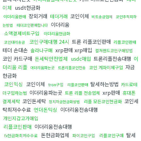
이체
usdt현금화
장외거래
코인이체
테더거래
이더리움판매
비트송금업체
코인추적피하
이더리움
는방법
테더코인판매합니다
소액결제비트구입
이더리움현금화
코인구매대행 24시
트론 리플코인판매
리플코인판매
코인대리송금
테더 손대손
xrp판매 xrp매입
솔라나구매
컬쳐랜드코인구매방법
코인 카드구매
돈세탁안전업체
usdc매입
트론리플전송대행
이
더리움 리플
자금
코인 계좌이체구입
이더리움파는곳
트론리플코인전송
현금화
코인믹싱
코인이체
탈세하는방법
카드로테
tron구입
리플코인판매
이더리움파는곳
xrp판매
휴대폰
더구입하는법
트론 리플 전송업체
코인돈세탁
코인세
결제세탁
리플 모든코인현금화
정치자금현금화방법
탁최저수수료
언더돈믹싱
이더리움전송대행
개인지갑고가매입
리플코인판매
이더리움전송대행
돈현금화업체
탈세
리플코인구매
fx현금화최저수수료
파이코인구입