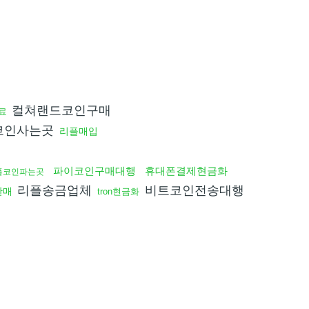
컬쳐랜드코인구매
료
코인사는곳
리플매입
파이코인구매대행
휴대폰결제현금화
플코인파는곳
리플송금업체
비트코인전송대행
판매
tron현금화