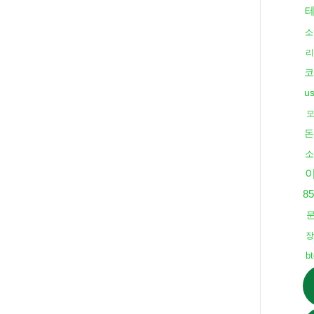
소
리
코
u
돈
소
8
b