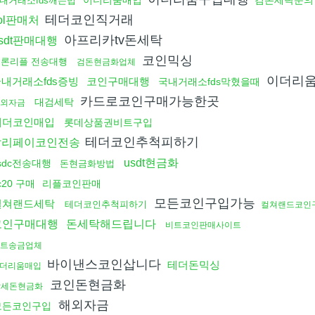
이더리움매입
검돈세탁문의
내거래소fds깨는법
테더코인직거래
ol판매처
아프리카tv돈세탁
sdt판매대행
코인믹싱
론리플 전송대행
검돈현금화업체
이더리
내거래소fds증빙
코인구매대행
국내거래소fds막혔을때
카드로코인구매가능한곳
대검세탁
외자금
테더코인매입
롯데상품권비트구입
테더코인추척피하기
알리페이코인전송
usdt현금화
sdc전송대행
돈현금화방법
rc20 구매
리플코인판매
모든코인구입가능
컬쳐랜드세탁
테더코인추척피하기
컬쳐랜드코인
코인구매대행
돈세탁해드립니다
비트코인판매사이트
트송금업체
바이낸스코인삽니다
테더돈믹싱
더리움매입
코인돈현금화
탈세돈현금화
해외자금
모든코인구입