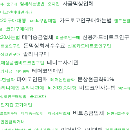
자금믹싱업체
탈세하는방법
오다집
더리움구매
더코인비대면거래
카드로코인구매하는법
rc20 구매대행
usdc구입대행
핸드폰
코인구매대행
료
테더송금업체
신용카드비트코인구
rc20사는법
리플코인구매
돈믹싱최저수수료
신용카드비트코인구입
비트코인구입
솔라나구매
문상코인구매
테더수사기관
롯데상품권비트코인구입
테더코인매입
해외자금
테더판매
파이코인판매
문상현금화91%
tc현금화
테더돈현금화
비트코인사는법
솔라나매입 솔라나판매
trc20전송대행
xrp구
중고오다
상코인구매방법
개인지갑 고가매입
비트송금업체
테더송금업체
자금세탁업체
돈현금화수수
알트코인구매
코인현금직거래
이더리움구입대행