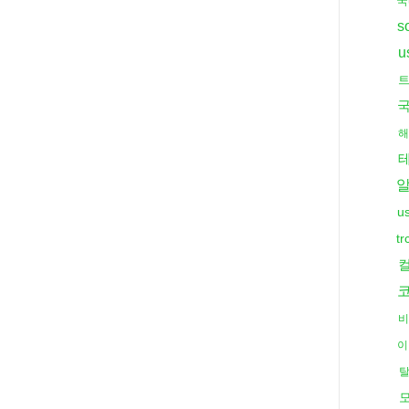
국
s
u
트
국
해
u
t
비
이