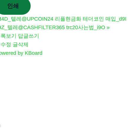
인쇄
t4D_텔레@UPCOIN24 리플현금화 테더코인 매입_d9I
9Z_텔레@CASHFILTER365 trc20사는법_i9O
»
목록보기
답글쓰기
글수정
글삭제
owered by KBoard
8