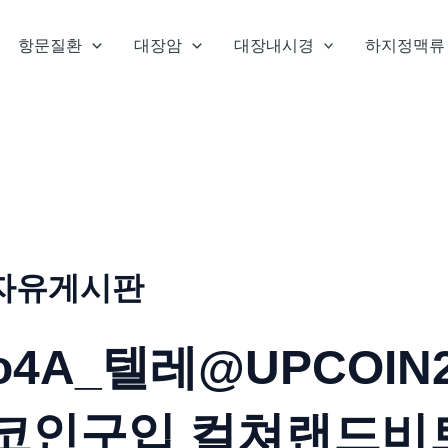
항문질환
대장암
대장내시경
하지정맥류
자유게시판
o4A_텔레@UPCOI
코인구입 컬쳐랜드비트