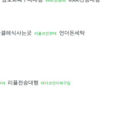
usdc현금화
움클레식사는곳
언더돈세탁
리플코인판매
리플전송대행
테더코인이체구입
구매