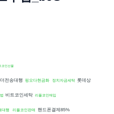
트코인선물
테더전송대행
롯데상
핑오다현금화
정치자금세탁
비트코인세탁
법
리플코인매입
핸드폰결제85%
구매대행
리플코인판매