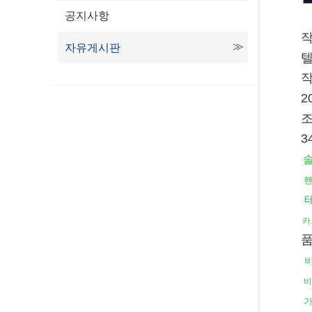
공지사항
자유게시판
텔
2
3
카
비