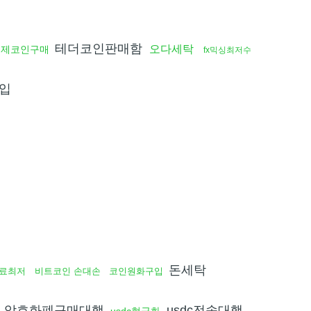
테더코인판매함
오다세탁
결제코인구매
fx믹싱최저수
입
매
돈세탁
료최저
비트코인 손대손
코인원화구입
암호화폐구매대행
usdc전송대행