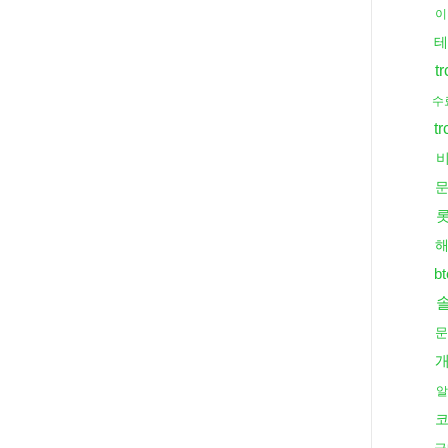
이
테
t
수
t
b
문