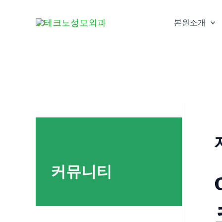
콘
텐
본원소개
츠
로
건
너
뛰
기
커뮤니티