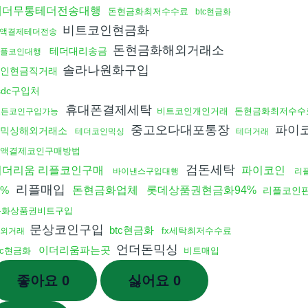
테더무통테더전송대행
돈현금화최저수수료
btc현금화
비트코인현금화
액결제테더전송
돈현금화해외거래소
테더대리송금
플코인대행
솔라나원화구입
인현금직거래
sdc구입처
휴대폰결제세탁
비트코인개인거래
돈현금화최저수수
모든코인구입가능
중고오다대포통장
파이
믹싱해외거래소
테더코인믹싱
테더거래
액결제코인구매방법
검돈세탁
이더리움 리플코인구매
파이코인
바이낸스구입대행
리
리플매입
5%
돈현금화업체
롯데상품권현금화94%
리플코인
문화상품권비트구입
문상코인구입
btc현금화
fx세탁최저수수료
장외거래
언더돈믹싱
이더리움파는곳
tc현금화
비트매입
좋아요
0
싫어요
0