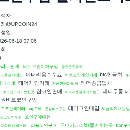
작성자
레@UPCOIN24
작성일
026-06-18 07:06
조회
4
솔라나판매
테더코인이체구입
금은돈현금화
이더리움수수료
btc현금화
비트코인개인거래
핸드폰결제매입
비
테더개인거래
테더송금업체
테더거래
자금현금화업체
잡코인판매
테더무통 
드로코인구매가능한곳
이더리움클레식사는곳
품권비트코인구입
테더코인매입
비트코인퀵거래
세금적게내는방
xrp구매
문상비트구입
코인구매대행
트코인퀵거래
리플코인구매
국내거래소fds뚫어주는곳
tron
가상화폐선물거래