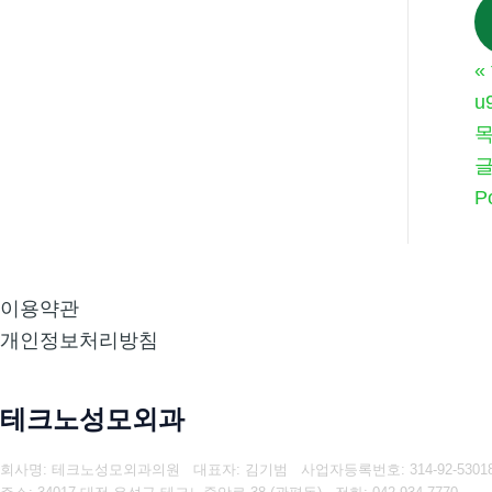
«
u
P
이용약관
개인정보처리방침
테크노성모외과
회사명: 테크노성모외과의원 대표자: 김기범
사업자등록번호:
314-92-5301